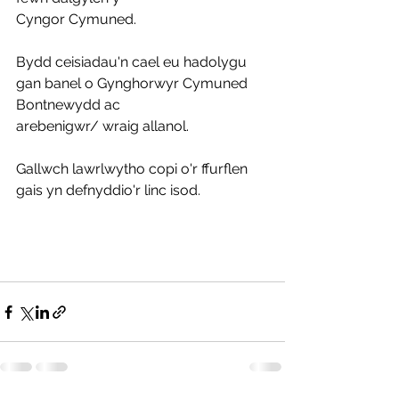
Cyngor Cymuned.
Bydd ceisiadau'n cael eu hadolygu 
gan banel o Gynghorwyr Cymuned 
Bontnewydd ac
arebenigwr/ wraig allanol.
Gallwch lawrlwytho copi o'r ffurflen 
gais yn defnyddio'r linc isod.