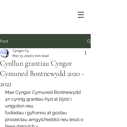
Post
Cyngor Cy
Mar 13, 2020
1 min read
Cynllun grantiau Cyngor
Cymuned Bontnewydd 2020 -
2021
Mae Cyngor Cymuned Bontnewydd 
yn cynnig grantiau hyd at £500 i 
unigolion neu
fudiadau i gyfrannu at gostau 
prosiectau amgylcheddol neu lesol o 
fewn dalgylch y