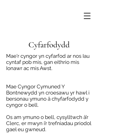
Cyfarfodydd
Mae'r cyngor yn cyfarfod ar nos Iau
cyntaf pob mis, gan eithrio mis
Ionawr ac mis Awst.
Mae Cyngor Cymuned Y
Bontnewydd yn croesawu yr hawl i
bersonau ymuno â chyfarfodydd y
cyngor o bell.
Os am ymuno o bell, cysylltwch â’r
Clerc, er mwyn i’r trefniadau priodol
gael eu gwneud.