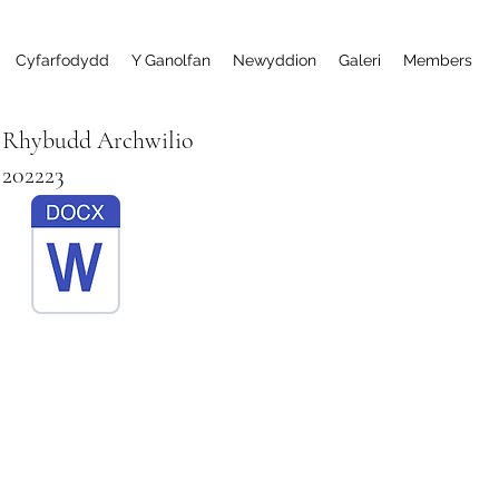
Cyfarfodydd
Y Ganolfan
Newyddion
Galeri
Members
Rhybudd Archwilio
202223