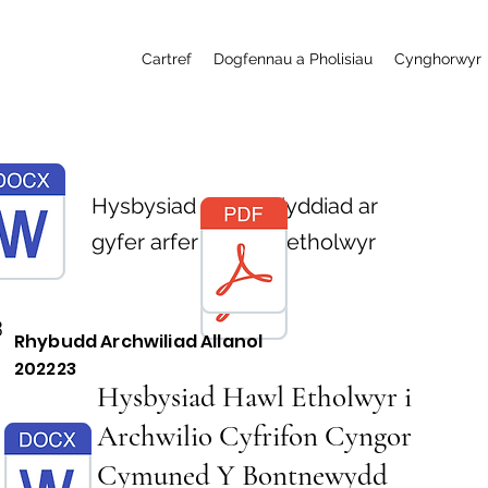
Cartref
Dogfennau a Pholisiau
Cynghorwyr
Hysbysiad pennu dyddiad ar
gyfer arfer hawliau etholwyr
3
Rhybudd Archwiliad Allanol
202223
Hysbysiad Hawl Etholwyr i
Archwilio Cyfrifon Cyngor
Cymuned Y Bontnewydd