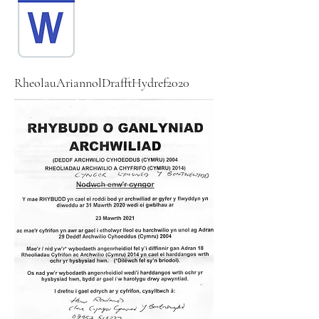
RheolauAriannolDrafftHydref2020