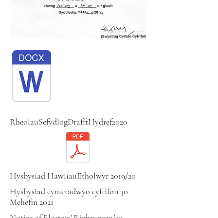
RheolauSefydlogDrafftHydref2020
Hysbysiad HawliauEtholwyr 2019/20
Hysbysiad cymeradwyo cyfrifon 30
Mehefin 2021
Notice of Electors' Rights 2019/20